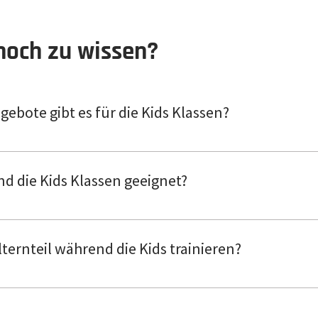
noch zu wissen?
ebote gibt es für die Kids Klassen?
folgende Pakete: 20er Karte - 220 EUR für Nichtmitglieder - 
 Nichtmitglieder - 100 EUR für Mitglieder
nd die Kids Klassen geeignet?
11 Jahre. Im Einzelfall kann das ein Jahr nach oben und unt
lternteil während die Kids trainieren?
r deiner Kinder bitten wir dich ggf. vor Ort zu bleiben. Wir 
 Solltest du Mitglied sein ist der perfekte Zeitvertreib natü