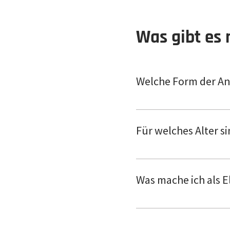
Was gibt es 
Welche Form der Ang
Für die Kids bieten wir 
10er Karte - 120 EUR für
Für welches Alter si
Der grobe Rahmen ist 5-
Was mache ich als E
In Abhängigkeit vom Alte
du dich aufhalten kannst.